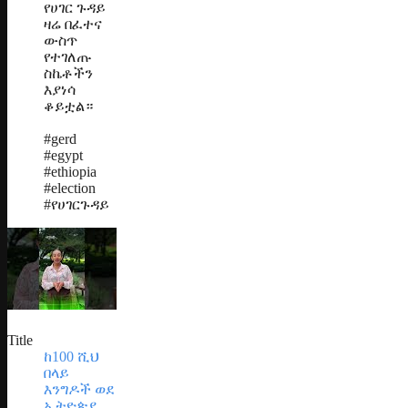
የሀገር ጉዳይ
ዛሬ በፈተና
ውስጥ
የተገለጡ
ስኬቶችን
እያነሳ
ቆይቷል።
#gerd
#egypt
#ethiopia
#election
#የሀገርጉዳይ
Title
ከ100 ሺህ
በላይ
እንግዶች ወደ
ኢትዮጵያ