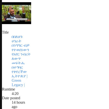
Title
በበለፀጉ
ሀገራት
በንግግር ብቻ
የተወሰነውን
የአየር ንብረት
ለውጥ
መፍትሔ
በተግባር
የቀየረችው
ኢትዮጵያ |
Green
Legacy |
Runtime
4:20
Date posted
14 hours
ago