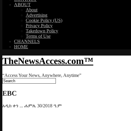
ABOUT
About
Advertising
Cookie Policy (US)
Privacy Policy
Takedown Policy
Terms of Use
CHANNELS
HOME
TheNewsAccess.com™
“Access Your News, Anywhere, Anytime”
EBC
አዲስ ቀን ... ሐምሌ 30/2018 ዓ.ም