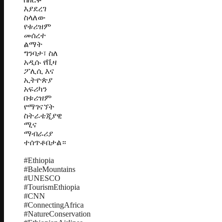
እያደረገ
ስላለው
የቱሪዝም
መሰረተ
ልማት
ግንባታ፣ ስለ
አዲሱ የቪዛ
ፖሊሲ እና
ኢትዮጵያ
አፍሪካን
በቱሪዝም
የማገናኘት
ስትራቴጂያዊ
ሚና
ማብራሪያ
ተሰጥቶበታል።
#Ethiopia
#BaleMountains
#UNESCO
#TourismEthiopia
#CNN
#ConnectingAfrica
#NatureConservation