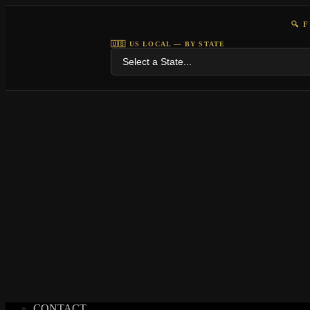
🔍 
🇺🇸 US LOCAL — BY STATE
CONTACT