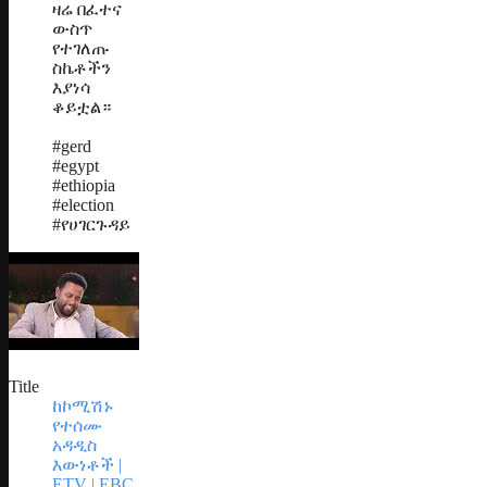
ዛሬ በፈተና
ውስጥ
የተገለጡ
ስኬቶችን
እያነሳ
ቆይቷል።
#gerd
#egypt
#ethiopia
#election
#የሀገርጉዳይ
Title
ከኮሚሽኑ
የተሰሙ
አዳዲስ
እውነቶች |
ETV | EBC