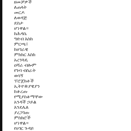
ዘመቻዎች
ለጠላት
መርዶ
ለወዳጅ
ደስታ
ሆነዋል።
ከሕዳሴ
ግድብ እስከ
ምርጫ፤
ከሀገራዊ
ምክክር እስከ
አረንጓዴ
ዐሻራ ብሎም
የጉባ ብስራት
ወሳኝ
ፕሮጀክቶች
ኢትዮጵያዊያን
ከቆረጡ
የሚያስቆማቸው
አንዳች ኃይል
እንደሌለ
ያረጋገጡ
ምስክሮች
ሆነዋል።
የሀገር ጉዳይ