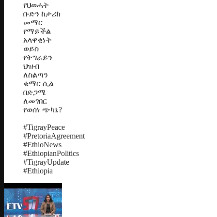
የህወሓት
ቡድን ከታሪክ
መማር
የማይችል
አላዋቂነት
ወይስ
የትግራይን
ህዝብ
ለስልጣን
ቁማር ሲል
በድጋሜ
ለመገበር
የወሰነ ጭካኔ?
#TigrayPeace
#PretoriaAgreement
#EthioNews
#EthiopianPolitics
#TigrayUpdate
#Ethiopia