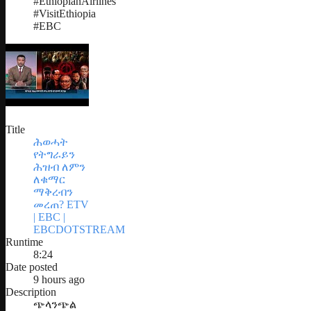
#EthiopianAirlines
#VisitEthiopia
#EBC
Title
ሕወሓት
የትግራይን
ሕዝብ ለምን
ለቁማር
ማቅረብን
መረጠ? ETV
| EBC |
EBCDOTSTREAM
Runtime
8:24
Date posted
9 hours ago
Description
ጭላንጭል