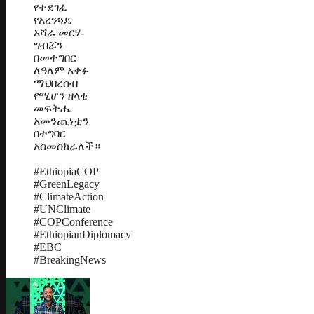
የተደገፈ
የአረንጓዴ
አሻራ መርሃ-
ግብሯን
በመተግበር
ለዓለም አቀፉ
ማህበረሰብ
የሚሆን ዘላቂ
መፍትሔ
አመንጪነቷን
በተግባር
አስመስክራለች።
#EthiopiaCOP
#GreenLegacy
#ClimateAction
#UNClimate
#COPConference
#EthiopianDiplomacy
#EBC
#BreakingNews