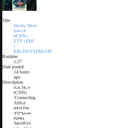
Title
የሕዳሴ ግድብ
እውነት
በCNN |
ETV | EBC
|
EBCDOTSTREAM
Runtime
1:27
Date posted
14 hours
ago
Description
ሲኤንኤን
(CNN)
'Connecting
Africa'
በተሰኘው
ፕሮግራሙ
የህዳሴ
ግድባችንን