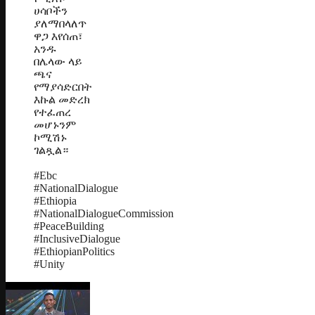
ሀሳቦችን
ያለማበላለጥ
ዋጋ እየሰጠ፣
አንዱ
በሌላው ላይ
ጫና
የማያሳድርበት
እኩል መድረክ
የተፈጠረ
መሆኑንም
ኮሚሽኑ
ገልጿል።
#Ebc
#NationalDialogue
#Ethiopia
#NationalDialogueCommission
#PeaceBuilding
#InclusiveDialogue
#EthiopianPolitics
#Unity