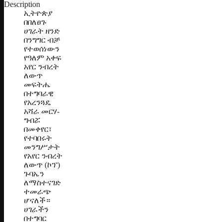
Description
ኢትዮጵያ
በበለፀጉ
ሀገራት ዘንድ
በንግግር ብቻ
የተወሰነውን
የዓለም አቀፍ
አየር ንብረት
ለውጥ
መፍትሔ
በተግባራዊ
የአረንጓዴ
አሻራ መርሃ-
ግብሯ
በመቀየር፣
የተባበሩት
መንግሥታት
የአየር ንብረት
ለውጥ (ኮፕ)
ጉባኤን
ለማስተናገድ
ተመራጭ
ሆናለች።
ሀገራችን
በተግባር