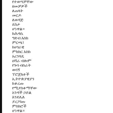
የተወጣቻቸው
ዘመቻዎች
ለጠላት
መርዶ
ለወዳጅ
ደስታ
ሆነዋል።
ከሕዳሴ
ግድብ እስከ
ምርጫ፤
ከሀገራዊ
ምክክር እስከ
አረንጓዴ
ዐሻራ ብሎም
የጉባ ብስራት
ወሳኝ
ፕሮጀክቶች
ኢትዮጵያዊያን
ከቆረጡ
የሚያስቆማቸው
አንዳች ኃይል
እንደሌለ
ያረጋገጡ
ምስክሮች
ሆነዋል።