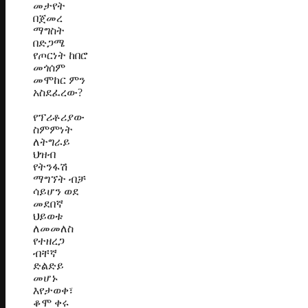
መታየት
በጀመረ
ማግስት
በድጋሜ
የጦርነት ከበሮ
መጎሰም
መሞከር ምን
አስደፈረው?
የፕሪቶሪያው
ስምምነት
ለትግራይ
ህዝብ
የትንፋሽ
ማግኘት ብቻ
ሳይሆን ወደ
መደበኛ
ህይወቱ
ለመመለስ
የተዘረጋ
ብቸኛ
ድልድይ
መሆኑ
እየታወቀ፣
ቆሞ ቀሩ