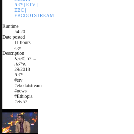
ዓ.ም | ETV |
EBC |
EBCDOTSTREAM
|
Runtime
54:20
Date posted
11 hours
ago
Description
ኢቲቪ 57 ...
ሐምሌ
29/2018
ዓ.ም
#etv
#ebcdotstream
#news
#Ethiopia
#etv57