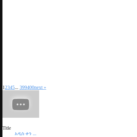
1
2
3
4
5
...
399
400
next »
Title
አዲስ ቀን ...