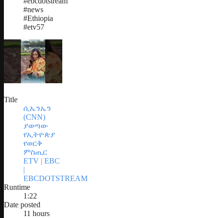
#ebcdotstream
#news
#Ethiopia
#etv57
Title
ሲኤንኤን
(CNN)
ያወጣው
የኢትዮጵያ
የወርቅ
ምስጢር
ETV | EBC
|
EBCDOTSTREAM
Runtime
1:22
Date posted
11 hours