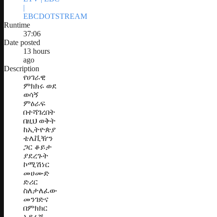
|
EBCDOTSTREAM
Runtime
37:06
Date posted
13 hours
ago
Description
የሀገራዊ
ምክክሩ ወደ
ወሳኝ
ምዕራፍ
በተሻገረበት
በዚህ ወቅት
ከኢትዮጵያ
ቴሌቪዥን
ጋር ቆይታ
ያደረጉት
ኮሚሽነር
መሀሙድ
ድሪር
ስለታለፈው
መንገድና
በምክክር
አዳራሹ