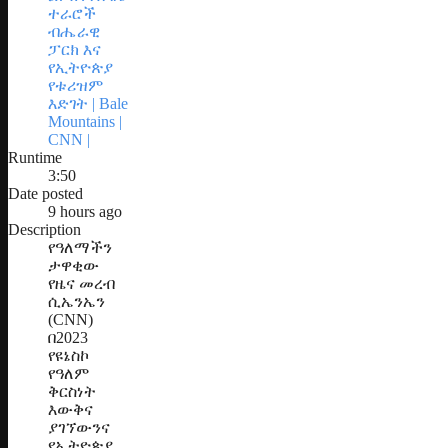
ተራሮች
ብሔራዊ
ፓርክ እና
የኢትዮጵያ
የቱሪዝም
እድገት | Bale
Mountains |
CNN |
Runtime
3:50
Date posted
9 hours ago
Description
የዓለማችን
ታዋቂው
የዜና መረብ
ሲኤንኤን
(CNN)
በ2023
የዩኔስኮ
የዓለም
ቅርስነት
እውቅና
ያገኘውንና
የኢትዮጵያ