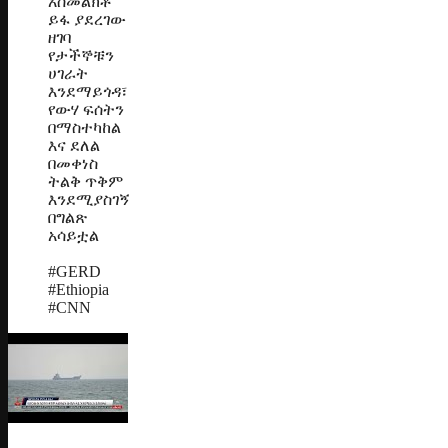
አስመልክቶ
ይፋ ያደረገው
ዘገባ
የታችኞቹን
ሀገራት
እንደማይጎዳ፣
የውሃ ፍሰትን
በማስተካከል
እና ደለል
በመቀነስ
ትልቅ ጥቅም
እንደሚያስገኝ
በግልጽ
አሳይቷል
#GERD
#Ethiopia
#CNN