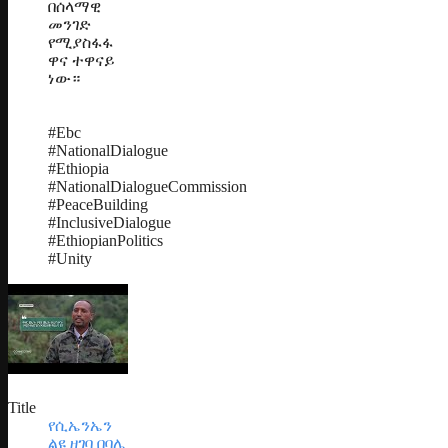
በሰላማዊ
መንገድ
የሚያስፋፋ
ዋና ተዋናይ
ነው።
#Ebc
#NationalDialogue
#Ethiopia
#NationalDialogueCommission
#PeaceBuilding
#InclusiveDialogue
#EthiopianPolitics
#Unity
Title
የሲኤንኤን
ልዩ ዘገባ በባሌ