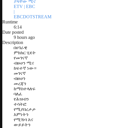
ያላቸው ሚና
ETV | EBC
|
EBCDOTSTREAM
Runtime
6:14
Date posted
9 hours ago
Description
በሀገራዊ
ምክክር ሂደት
የመገናኛ
ብዙሀን ሚና
ከፍተኛ ነው።
መገናኛ
ብዙሀን
መረጃን
ከማስተላለፍ
ባለፈ
የሕዝብን
ተሳትፎ
የሚያበረታታ
እምነትን
የሚገነባ እና
ውይይትን