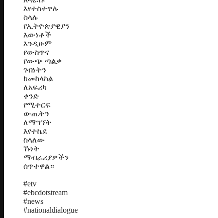
እየተስተዋሉ
ስላሉ
የኢትዮጵያዊያን
እውነቶች
እንዲሁም
የውስጥና
የውጭ ጣልቃ
ገብነትን
ከመከላከል
ለአፍሪካ
ቀንድ
የሚተርፍ
ውጤትን
ለማግኘት
እየተኬደ
ስላለው
ኹነት
ማብራሪያዎችን
ሰጥተዋል።
#etv
#ebcdotstream
#news
#nationaldialogue