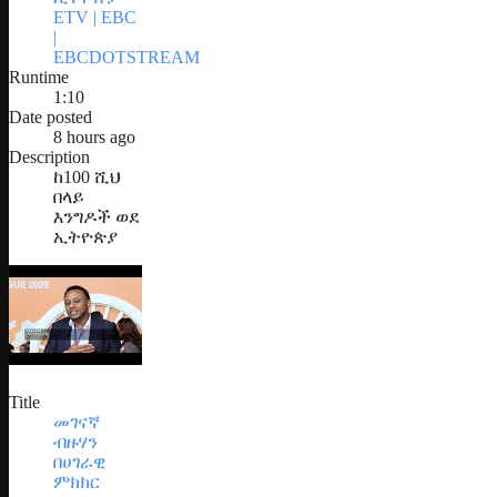
ETV | EBC
|
EBCDOTSTREAM
Runtime
1:10
Date posted
8 hours ago
Description
ከ100 ሺህ
በላይ
እንግዶች ወደ
ኢትዮጵያ
Title
መገናኛ
ብዙሃን
በሀገራዊ
ምክክር