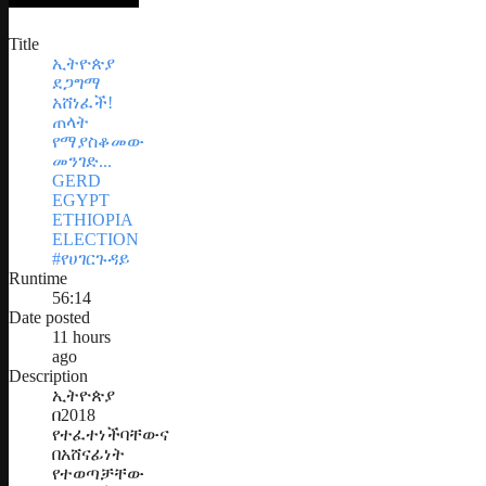
Title
ኢትዮጵያ
ደጋግማ
አሸነፈች!
ጠላት
የማያስቆመው
መንገድ...
GERD
EGYPT
ETHIOPIA
ELECTION
#የሀገርጉዳይ
Runtime
56:14
Date posted
11 hours
ago
Description
ኢትዮጵያ
በ2018
የተፈተነችባቸውና
በአሸናፊነት
የተወጣቻቸው