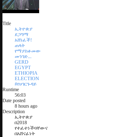
Title
ኢትዮጵያ
ደጋግማ
አሸነፈች!
ጠላት
የማያስቆመው
መንገድ...
GERD
EGYPT
ETHIOPIA
ELECTION
#የሀገርጉዳይ
Runtime
56:03
Date posted
8 hours ago
Description
ኢትዮጵያ
በ2018
የተፈተነችባቸውና
በአሸናፊነት