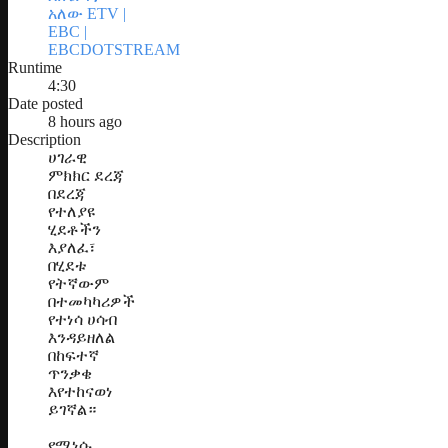
አለው ETV |
EBC |
EBCDOTSTREAM
Runtime
4:30
Date posted
8 hours ago
Description
ሀገራዊ
ምክክር ደረጃ
በደረጃ
የተለያዩ
ሂደቶችን
እያለፈ፣
በሂደቱ
የትኛውም
በተመካካሪዎች
የተነሳ ሀሳብ
እንዳይዘለል
በከፍተኛ
ጥንቃቄ
እየተከናወነ
ይገኛል።
የሚነሱ