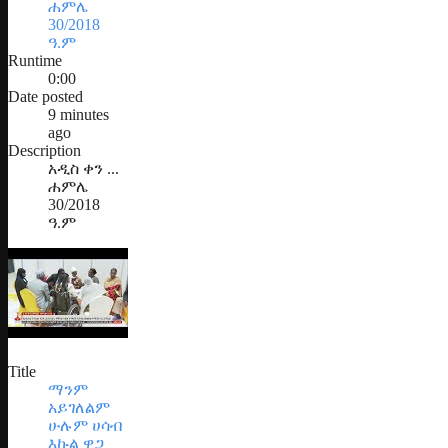
ሐምሌ
30/2018
ዓ.ም
Runtime
0:00
Date posted
9 minutes
ago
Description
አዲስ ቀን ...
ሐምሌ
30/2018
ዓ.ም
Title
ማንም
አይገለልም
ሁሉም ሀሳብ
እኩል ዋጋ