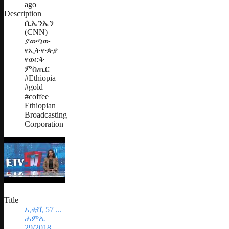
ago
Description
ሲኤንኤን
(CNN)
ያወጣው
የኢትዮጵያ
የወርቅ
ምስጢር
#Ethiopia
#gold
#coffee
Ethiopian
Broadcasting
Corporation
Title
ኢቲቪ 57 ...
ሐምሌ
29/2018