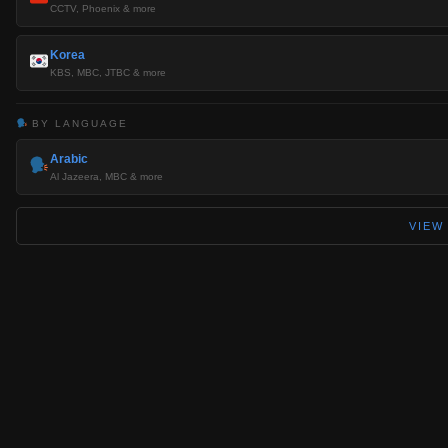
CCTV, Phoenix & more
Korea
KBS, MBC, JTBC & more
BY LANGUAGE
Arabic
Al Jazeera, MBC & more
VIEW