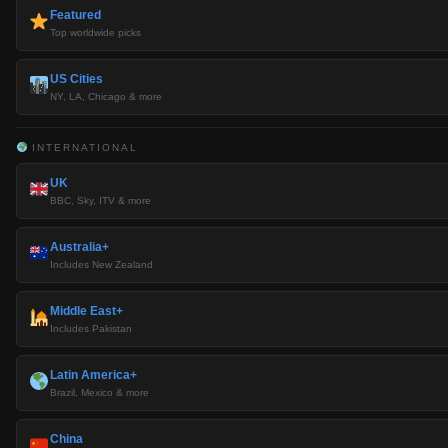
Featured
Top worldwide picks
US Cities
NY, LA, Chicago & more
INTERNATIONAL
UK
BBC, Sky, ITV & more
Australia+
Includes New Zealand
Middle East+
Includes Pakistan
Latin America+
Brazil, Mexico & more
China