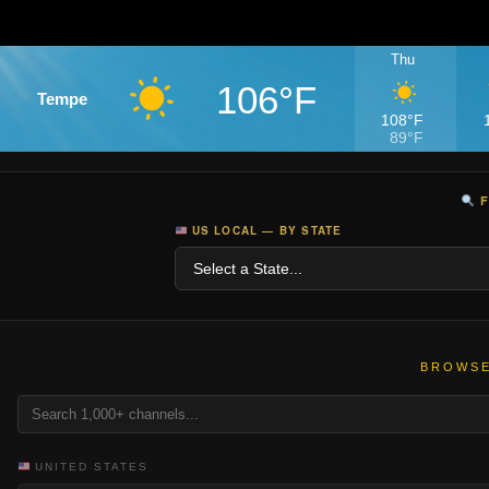
Thu
106°F
Tempe
108°F
89°F
F
US LOCAL — BY STATE
BROWSE
UNITED STATES