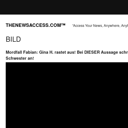
THENEWSACCESS.COM™
“Access Your News, Anywhere, Any
BILD
Mordfall Fabian: Gina H. rastet aus! Bei DIESER Aussage schre
Schwester an!