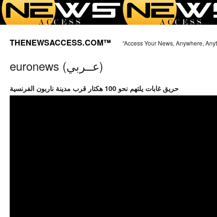
THENEWSACCESS.COM™
“Access Your News, Anywhere, Any
euronews (عــربي)
حريق غابات يلتهم نحو 100 هكتار قرب مدينة ناربون الفرنسية