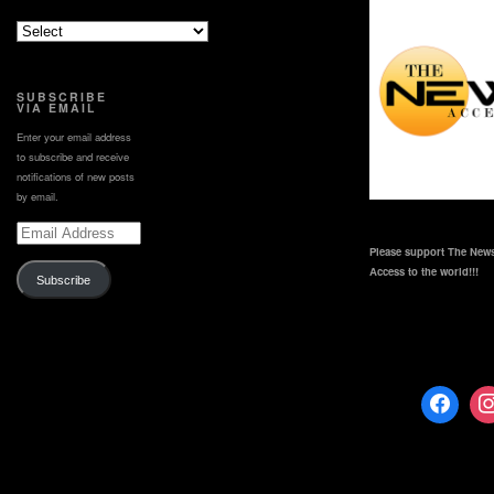
#Nocomment
sub_confirmation=1يورونيوز
متوفرة باثنا عشرة لغة:
https://www.youtube.com/user/euronewsnetwork/channels
#Explore
SUBSCRIBE
VIA EMAIL
Enter your email address
to subscribe and receive
notifications of new posts
by email.
Email
Address
Please support The News
Access to the world!!!
Subscribe