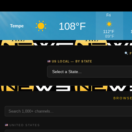
Fri
108°F
Tempe
112°F
89°F
F
US LOCAL — BY STATE
BROWSE
UNITED STATES