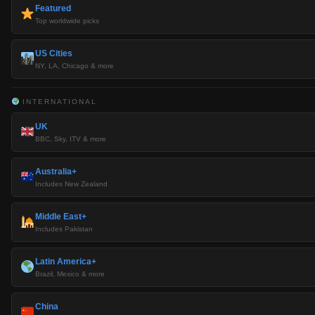
Featured
Top worldwide picks
US Cities
NY, LA, Chicago & more
INTERNATIONAL
UK
BBC, Sky, ITV & more
Australia+
Includes New Zealand
Middle East+
Includes Pakistan
Latin America+
Brazil, Mexico & more
China