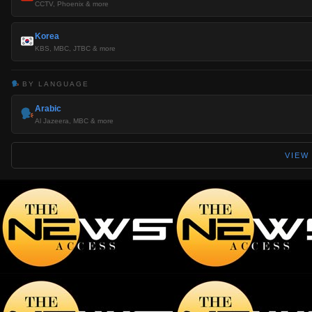
CCTV, Phoenix & more
Korea
KBS, MBC, JTBC & more
BY LANGUAGE
Arabic
Al Jazeera, MBC & more
VIEW