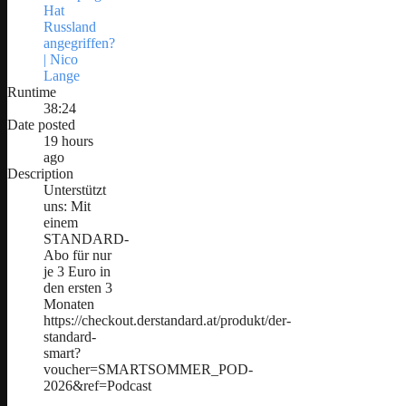
Hat
Russland
angegriffen?
| Nico
Lange
Runtime
38:24
Date posted
19 hours
ago
Description
Unterstützt
uns: Mit
einem
STANDARD-
Abo für nur
je 3 Euro in
den ersten 3
Monaten
https://checkout.derstandard.at/produkt/der-
standard-
smart?
voucher=SMARTSOMMER_POD-
2026&ref=Podcast