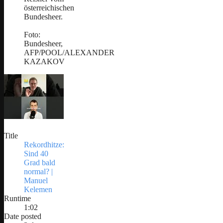
österreichischen
Bundesheer.
Foto:
Bundesheer,
AFP/POOL/ALEXANDER
KAZAKOV
Title
Rekordhitze:
Sind 40
Grad bald
normal? |
Manuel
Kelemen
Runtime
1:02
Date posted