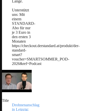
Lange.
Unterstützt
uns: Mit
einem
STANDARD-
Abo für nur
je 3 Euro in
den ersten 3
Monaten
https://checkout.derstandard.at/produkt/der-
standard-
smart?
voucher=SMARTSOMMER_POD-
2026&ref=Podcast
Title
Drohnenanschlag
in Leipzig: