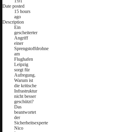
1:01
Date posted
15 hours
ago
Description
Ein
gescheiterter
Angriff
einer
Sprengstoffdrohne
am
Flughafen
Leipzig
sorgt für
Aufregung.
Warum ist
die kritische
Infrastruktur
nicht besser
geschützt?
Das
beantwortet
der
Sicherheitsexperte
Nico