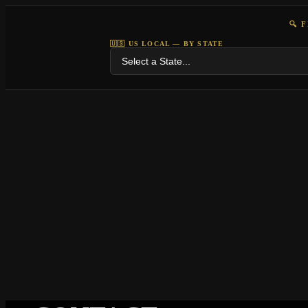
🔍 
🇺🇸 US LOCAL — BY STATE