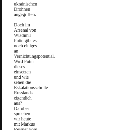
ukrainischen
Drohnen
angegriffen.
Doch im
Arsenal von
Wladimir
Putin gibt es
noch einiges
an
Vernichtungspotential.
Wird Putin
dieses
einsetzen
und wie
sehen die
Eskalationsschritte
Russlands
eigentlich
aus?
Darüber
sprechen
wir heute
mit Markus
Reisner vom