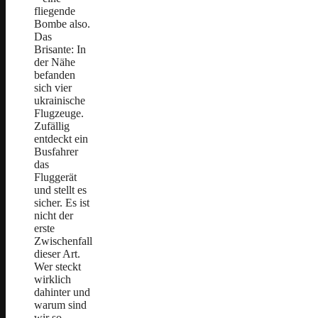
fliegende
Bombe also.
Das
Brisante: In
der Nähe
befanden
sich vier
ukrainische
Flugzeuge.
Zufällig
entdeckt ein
Busfahrer
das
Fluggerät
und stellt es
sicher. Es ist
nicht der
erste
Zwischenfall
dieser Art.
Wer steckt
wirklich
dahinter und
warum sind
wir so