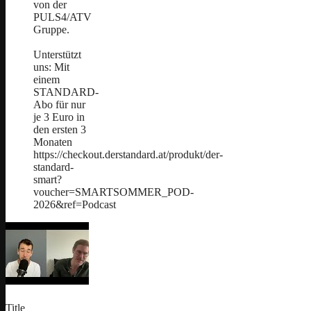
von der
PULS4/ATV
Gruppe.
Unterstützt
uns: Mit
einem
STANDARD-
Abo für nur
je 3 Euro in
den ersten 3
Monaten
https://checkout.derstandard.at/produkt/der-
standard-
smart?
voucher=SMARTSOMMER_POD-
2026&ref=Podcast
Title