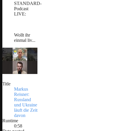
STANDARD-
Podcast
LIVE:
Wollt ihr
einmal liv...
Title
Markus
Reisner:
Russland
und Ukraine
läuft die Zeit
davon
Runtime
0:58