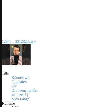
1
2
3
4
5
...
231
232
next »
Title
Können wir
Flughäfen
vor
Drohnenangriffen
schützen? |
Nico Lange
Runtime