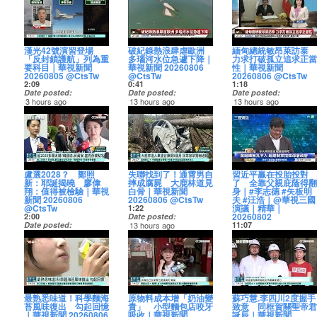
【Instagram】
【LINE官方帳號】
https://pse.is/ctsnewsth
看晨間國際產業要聞：
近，西半部地區有局部
普」強調，美國仍有大
http://pse.is/CTS_FB
勢最顯著，有局部大雨
市長蔣萬安表示，將持
http://pse.is/CTS_INS
http://pse.is/CTS_Line
【LINE官方帳號】
傳出記憶體缺貨潮，也
短暫陣雨，宜蘭地區也
量的彈藥庫存，並揚言
【Instagram】
或北部山區豪雨發生的
續掌握動態，並以料敵
【Threads】
【行動裝置APP】
http://pse.is/CTS_Line
影響到台積電，恐將牽
有零星短暫陣雨，花東
追究散布彈藥短缺說法
http://pse.is/CTS_INS
機率，中南部與各山區
從寬、禦敵從嚴原則，
https://pse.is/ctsnewsthreads
https://cts.pse.is/CTS_APP
【行動裝置APP】
動蘋果i18新機備貨；證
地區則為多雲到晴，清
的法律責任。
【Threads】
也有短暫陣雨，東半部
全面整備防颱。
【LINE官方帳號】
https://cts.pse.is/CTS_
交所研議新制，未來投
晨中南部地區有局部大
https://news.cts.com.tw
https://pse.is/ctsnewsthreads
及金門則需留意焚風。
http://pse.is/CT...
【華視新聞網】
資人只要違約一次，可
雨，請多留意；氣溫方
🔴華視新聞24小時LIVE
【LINE官方帳號】
最新暴風侵襲機率顯
#白海豚 #颱風 #暴風圈
漢光42號演習登場
破紀錄熱浪肆虐歐洲
緬甸總統敏昂萊訪泰
http://pse.is/CTS_NE...
【華視新聞網】
能就會被要求預收足額
面，各地高溫普遍在32
直播
http://pse.is/CTS_Line
示，全台以連江縣 64％
「反封鎖護航」列為重
多瑙河水位急遽下降｜
力求打破孤立追求正當
http://pse.is/CTS_NE...
款券；輝達開出多項職
至35度，局部地區有36
https://pse.is/CTSNewsL
【行動裝置APP】
最高，本島則以基隆市
🔴華視新聞24小時LIVE
要科目｜華視新聞
華視新聞 20260806
性｜華視新聞
缺，低調籌組AI安全與網
度以上高溫發生的機
https://cts.pse.is/CTS_APP
50％、臺北市 45％、新
直播
20260805 @CtsTw
@CtsTw
20260806 @CtsTw
路工程團隊，要強化押
率，宜蘭及花蓮有機會
█ 訂閱華視新聞 CH52 █
北市 43％ 及桃園市
https://pse.is/CTSNewsL
2:09
0:41
1:18
注開源模型。
出現局部焚風，中午前
【YouTube】
【華視新聞網】
40％ 首當其衝，提醒附
Date posted
Date posted
Date posted
後紫外線偏強可達過量
https://pse.is/CTS_YT
http://pse.is/CTS_NEWS
近海面作業船隻特別注
█ 訂閱華視新聞 CH52 █
3 hours ago
13 hours ago
13 hours ago
🔴華視新聞24小時LIVE
級或以上，外出請做好
【Facebook】
【全球資訊網】
意，各地風雨與機率也
【YouTube】
漢光42號演習這回把反
歐洲今年遭遇破紀錄熱
緬甸總統敏昂萊今(6)日
直播
防曬並多補充水分。
http://pse.is/CTS_FB
http://pse.is/CTS_official
將隨颱風路徑滾動式調
https://pse.is/CTS_YT
封鎖護航列為重要科
浪，衛星影像顯示，多
抵達泰國，展開2天訪
https://pse.is/CTSNewsLive
https://news.cts.com.tw/cts/weather/202608/20260807
【Instagram】
整。
【Facebook】
目。若是中國實施封鎖
瑙河沿岸水位急遽下
問，泰國總理阿努廷也
🔴華視新聞24小時LIVE
http://pse.is/CTS_INS
成為華視新聞CH52的會
http://pse.is/CTS_FB
台灣，將從水面艦到戰
降。
以軍禮儀式迎接。由於
█ 訂閱華視新聞 CH52 █
直播
【Threads】
員並獲得福利：
#白海豚 #颱風 #氣象 #
【Instagram】
機包圍台灣，專家表示
https://news.cts.com.tw/cts/international/202608/202
敏昂萊領導的軍方，
【YouTube】
https://pse.is/CTSNewsLive
https://pse.is/ctsnewsth
https://www.youtube.com/channel/UCDCJyLpbfgeVE9iZiEam-
父親節
http://pse.is/CTS_INS
若是美國海軍如果決定
🔴華視新聞24小時LIVE
2021年發起政變、推翻
https://pse.is/CTS_YT
【LINE官方帳號】
Kg/join
【Threads】
護航的話，很有可能跟
直播
時任翁山蘇姬的民選政
【Facebook】
█ 訂閱華視新聞 CH52 █
http://pse.is/CTS_Line
🔴華視新聞24小時LIVE
https://pse.is/ctsnewsth
鄰國一起，透過航母在
https://pse.is/CTSNewsLive
府，在這之後，敏昂萊
http://pse.is/CTS_FB
【YouTube】
【行動裝置APP】
盧選2028？ 鄭照
失聯找到了！通霄男自
習近平贏在投胎投對
#華視新聞 #CH52
直播
【LINE官方帳號】
後方壓陣，或是編組一
就遭到西方制裁，也不
【Instagram】
https://pse.is/CTS_YT
https://cts.pse.is/CTS_
新：耶誕揭曉 廖偉
摔成腐屍 大鹿林道見
了 全靠父親庇蔭得翻
https://pse.is/CTSN...
http://pse.is/CTS_Line
個聯合護航船隊，不過
█ 訂閱華視新聞 CH52 █
得參加東協峰會，因此
http://pse.is/CTS_INS
【Facebook】
翔：值得被檢驗｜華視
白骨｜華視新聞
身｜#李志德 #矢板明
【行動裝置APP】
台灣周邊的航運，占全
【YouTube】
這次出訪泰國，凸顯敏
【Threads】
http://pse.is/CTS_FB
【華視新聞網】
新聞 20260806
20260806 @CtsTw
夫 #汪浩｜@華視三國
https://cts.pse.is/CTS_
世界貨櫃運量將近8成
https://pse.is/CTS_YT
昂萊積極深化與鄰國的
https://pse.is/ctsnewsthreads
【Instagram】
http://pse.is/CTS_NEWS
@CtsTw
演議｜精華｜
1:22
<...
6，所以中共自己也會受
【Facebook】
外交，他還在演說中表
【LINE官方帳號】
http://pse.is/CTS_INS
【全球資訊網】
20260802
2:00
Date posted
到反效果。
http://pse.is/CTS_FB
示，緬甸正走在民主的
http://pse.is/CTS_Line
【Threads】
http://pse.is/CTS_official
Date posted
13 hours ago
11:07
https://news.cts.com.tw/cts/politics/202608/202608053063947.html
【Instagram】
道路上。
【行動裝置APP】
https://pse.is/ctsnewsthreads
13 hours ago
苗栗通霄一名男子上個
Date posted
🔴華視新聞24小時LIVE
http://pse.is/CTS_INS
https://news.cts.com.tw
https://cts.pse.is/CTS_APP
【LINE官方帳號】
成為華視新聞CH52的會
台中市長盧秀燕屢次被
月，騎車外出後失聯，
15 hours ago
直播
【Threads】
🔴華視新聞24小時LIVE
http://pse.is/CTS_Line
員並獲得福利：
國民黨內點名，是2028
家屬通報警方協尋，16
🎥 最新的國際政經動態
https://pse.is/CTSNewsLive
https://pse.is/ctsnewsthreads
直播
【華視新聞網】
【行動裝置APP】
https://www.youtube.c
總統熱門人選，台中市
天後在一處農地的草叢
與分析都在《華視三國
【LINE官方帳號】
https://pse.is/CTSNewsL
http://pse.is/CTS_NEWS
https://cts.pse.is/CTS_APP
Kg/join
副市長鄭照新也罕見把
堆尋獲，遺體已經腐
演議》
█ 訂閱華視新聞 CH52 █
http://pse.is/CTS_Line
【全球資訊網】
話說明，他直言，等到
爛，警方調閱監視器發
【YouTube】
【行動裝置APP】
█ 訂閱華視新聞 CH52 █
http://pse.is/CTS_official
【華視新聞網】
#華視新聞 #CH52
耶誕節噹噹噹的時候，
現，男子疑似騎車自
【📍黨組織無孔不入 超
https://pse.is/CTS_YT
https://cts.pse.is/CTS_APP
【YouTube】
http://pse.is/CTS_NEWS
大家就會知道答案。盧
摔，初步排除外力介
建制掌控如深層政府】
【Facebook】
https://pse.is/CTS_YT
最熟悉味道！科學麵海
原物料成本增「奶油變
蘇巧慧.李四川2度握手
成為華視新聞CH52的會
【全球資訊網】 http...
秀燕的子弟兵、立委廖
入，另外在新竹五峰鄉
💬對本集討論的議題有
http://pse.is/CTS_FB
【華視新聞網】
【Facebook】
苔風味復出 勾起回憶
貴」 小型麵包店咬牙
致意 同框賀關聖帝君
員並獲得福利：
偉翔也說，盧秀燕治理
大鹿林道，有民眾除草
什麼看法？快來留言區
【Instagram】
http://pse.is/CTS_NEWS
http://pse.is/CTS_FB
｜華視新聞 20260806
吸收｜華視新聞
誕辰｜華視新聞