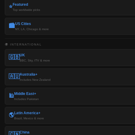
Featured
⭐
Top worldwide picks
US Cities
🏙️
NY, LA, Chicago & more
🌍 INTERNATIONAL
UK
🇬🇧
BBC, Sky, ITV & more
Australia+
🇦🇺
Includes New Zealand
Middle East+
🕌
Includes Pakistan
Latin America+
🌎
Brazil, Mexico & more
China
🇨🇳