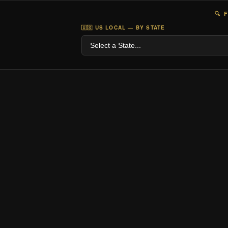
🔍 
🇺🇸 US LOCAL — BY STATE