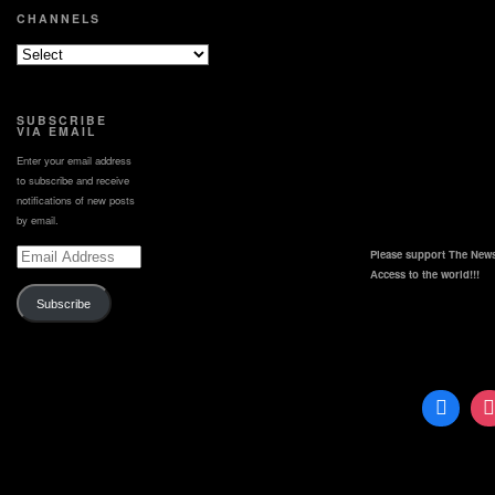
https://www.youtube.com/channel/UCDCJyLpbfgeVE9iZiEam-
【全球資訊網】
📱YouTube三國演議頻道
📱YouTube三國演議頻道
CHANNELS
Kg/join
http://pse.is/CTS_official
首映 週六、週日15:00
首映 週六、週日15:00
#華視新...
成為華視新聞C...
請鎖定 @華視三國演議
請鎖定 @華視三國演議
專屬YT頻道：
專屬YT頻道：
https://pse.is/cts3scompany_YT
https://pse.is/cts3scompany_YT
粉絲專頁：
粉絲專頁：
https://www.facebook.com/cts3scompany
https://www.facebook.com/cts3scompany
SUBSCRIBE
APPLE Podcast：
APPLE Podcast：
VIA EMAIL
https://pse.is/3Talks_AP
https://pse.is/3Talks_AP
Google Podcast：
Google Podcast：
Enter your email address
https://pse.is/3Talks_GP
https://pse.is/3Talks_GP
to subscribe and receive
notifications of new posts
by email.
Email
Please support The News
Address
Access to the world!!!
Subscribe