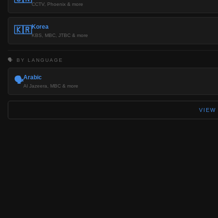
CCTV, Phoenix & more
Korea
🇰🇷
KBS, MBC, JTBC & more
🗣️ BY LANGUAGE
Arabic
🗣️
Al Jazeera, MBC & more
VIEW