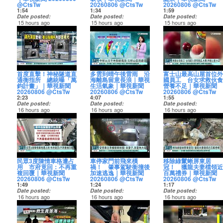
https://www.youtube.com/channel/UCDCJyL...
台中的經驗，值得全民
時，發現一輛轎車墜落
和我們一起討論！
http://pse.is/CTS_INS
【全球資訊網】
【Instagram】
@CtsTw
20260806 @CtsTw
20260806 @CtsTw
檢驗是否可以承擔責
山谷，靠近查看車內，
【Threads】
http://pse.is/CTS_official
http://pse.is/CTS_INS
1:54
1:34
1:59
任，並帶領國家前進，
車主遺體腐化，僅剩白
完整精彩訪談請鎖定 @
https://pse.is/ctsnewsthreads
【Threads】
Date posted
Date posted
Date posted
只是媒體人黃暐瀚分
骨，警方循車牌追查，
華視三國演議！
【LINE官方帳號】
成為華視新聞CH52的會
https://pse.is/ctsnewsth
15 hours ago
15 hours ago
15 hours ago
析，台北市長蔣萬安近
確認車主早在今年3月就
https://youtu.be/WFo5x
http://pse.is/CTS_Line
員並獲得福利：
【LINE官方帳號】
您心中最喜歡的古早味
後(8)日就是父親節了，
2026新北選戰來看到，
期號召上凱道等動作，
被家屬通報失蹤。
【行動裝置APP】
https://www.youtube.com/channel/UCDCJyLpbfgeVE9i
http://pse.is/CTS_Line
零食是什麼呢？近期零
許多麵包店都推出應景
今(6)日是關公誕辰，民
似乎已成為藍營新共
https://news.cts.com.tw/cts/general/202608/20260806
以上言論不代表本台立
https://cts.pse.is/CTS_APP
Kg/join
【行動裝置APP】
食界掀起懷舊風潮！除
蛋糕，但居高不下的物
進黨新北市長參選人蘇
主。
🔴華視新聞24小時LIVE
場
https://cts.pse.is/CTS_
了經典科學麵推出複刻
價，對業者和民眾來說
巧慧，一早便現身新莊
https://news.cts.com.tw/cts/politics/202608/202608063064391.html
直播
#改革開放 #太子黨 #深
【華視新聞網】
#華視新聞 #CH52
海苔口味，卡哩卡哩也
都很有感！主計總處今
武聖廟參拜，更提出文
🔴華視新聞24小時LIVE
https://pse.is/CTSNewsLive
層政府 #國進民退
http://pse.is/CTS_NEWS
【華視新聞網】
有酸甜梅子風味。除此
(6)日公布七月消費者物
化政見，而國民黨新北
直播
【全球資訊網】
http://pse.is/CTS_NEWS
之外，古早味甜點太白
價指數，年增率達到
市長參選人李四川，也
https://pse.is/CTSNewsLive
█ 訂閱華視新聞 CH52 █
電視播出時間
http://pse.is/CTS_official
【全球資訊網】
粉冰以及濃郁的麵茶冰
2.54%，已經連續三個月
同框出席活動，並社群
【YouTube】
📺華視主頻12頻道
首度直擊！神秘隧道直
多雲到晴午後雷雨 沿
富士山最高山屋首位外
http://pse.is/...
沙也是不少饕客的心頭
突破2%通膨警戒線。其
上曬出，新北市長侯友
█ 訂閱華視新聞 CH52 █
https://pse.is/CTS_YT
首播 週一、週二 06:00
通衡指所 總統曝「萬
海離島留意長浪｜華視
國員工 台女求救伙食
成�...
好。
中外食費年增率再次超
宜傳承給他的關公像，
【YouTube】
【Facebook】
鈞計畫」｜華視新聞
生活氣象｜華視新聞
營養不足｜華視新聞
https://news.cts.com.tw/cts/general/202608/202608063064394.html
過3%，顯示國人外出用
更喊話會秉持關聖帝君
https://pse.is/CTS_YT
http://pse.is/CTS_FB
📡華視新聞資訊台52頻
20260806 @CtsTw
20260806 @CtsTw
20260806 @CtsTw
🔴華視新聞24小時LIVE
餐的壓力依然很大，而
的精神，接下侯市長這
【Facebook】
【Instagram】
道
2:23
4:07
1:55
直播
且受到先前的豪雨跟颱
一棒。
http://pse.is/CTS_FB
http://pse.is/CTS_INS
首播 週六、週日15:00
Date posted
Date posted
Date posted
https://pse.is/CTSNewsLive
風影響，蔬菜漲幅高達
https://news.cts.com.tw
【Instagram】
【Threads】
16 hours ago
16 hours ago
16 hours ago
9.31%，食物類整體漲了
🔴華視新聞24小時LIVE
http://pse.is/CTS_INS
https://pse.is/ctsnewsthreads
📱YouTube三國演議頻道
我國神秘地下軍事堡壘
今(6)日各地大致為多雲
日本最高峰富士山的最
█ 訂閱華視新聞 CH52 █
1.04%，民眾荷包明顯縮
直播
【Threads】
【LINE官方帳號】
首映 週六、週日15:00
「衡山指揮所」，隧道
到晴，大環境為偏北
高山屋，有第一位外國
【YouTube】
水。
https://pse.is/CTSNewsL
https://pse.is/ctsnewsthreads
http://pse.is/CTS_Line
首度在鏡頭前曝光，隨
風，迎風面桃園以北及
員工，而且她就來自台
https://pse.is/CTS_YT
https://news.cts.com.tw/cts/general/202608/20260806
【LINE官方帳號】
【行動裝置APP】
請鎖定 @華視三國演議
著總統賴清德全副武裝
宜蘭偶有零星短暫陣
灣。但是她發文求助表
【Facebook】
🔴華視新聞24小時LIVE
█ 訂閱華視新聞 CH52 █
http://pse.is/CTS_Line
https://cts.pse.is/CTS_APP
專屬YT頻道：
加入漢光演練，登上雲
雨，午後中南部地區及
示，因為工時長、伙食
http://pse.is/CTS_FB
直播
【YouTube】
【行動裝置APP】
https://pse.is/cts3scom
豹甲車轉移到衡指所，
其他山區有局部短暫雷
營養非常不足，除了少
【Instagram】
https://pse.is/CTSNewsLive
https://pse.is/CTS_YT
https://cts.pse.is/CTS_APP
【華視新聞網】
粉絲專頁：
也可以一窺「萬鈞計
陣雨，山區有局部大雨
量的蔬菜和肉片，大部
http://pse.is/CTS_INS
【Facebook】
http://pse.is/CTS_NEWS
https://www.facebook.
畫」面貌。專家分析，
發生的機率，午後請注
份都是即食加工品，讓
【Threads】
█ 訂閱華視新聞 CH52 █
http://pse.is/CTS_FB
民眾3度陳情車格遭占
車停家門前飛來橫
移除綠鬣蜥屏東居
【華視新聞網】
�...
APPLE Podcast：
這項元首戰時移轉指揮
意天氣變化並攜帶雨具
她頭髮掉了不少。所以
https://pse.is/ctsnewsthreads
【YouTube】
【Instagram】
用 市府竟回：不再重
禍！ 肇事駕駛衝撞後
冠！ 獵龍夫妻檔領近
http://pse.is/CTS_NE...
https://pse.is/3Talks_AP
中心的演練，動員至少
備用；晚上開始隨著颱
她上網徵求營養品補
【LINE官方帳號】
https://pse.is/CTS_YT
http://pse.is/CTS_INS
複回覆｜華視新聞
加速逃逸｜華視新聞
百萬禮券｜華視新聞
Google Podcast：
三波車隊，除了欺敵考
風外圍雲系靠近，西半
給，沒想到多位台灣山
http://pse.is/CTS_Line
【Facebook】
【Threads】
20260806 @CtsTw
20260806 @CtsTw
20260806 @CtsTw
https://pse.is/3Talks_GP
量，也是要測試不同路
部地區有局部短暫陣
友變成她的「台灣超
【行動裝置APP】
http://pse.is/CTS_FB
https://pse.is/ctsnewsth
1:49
1:24
1:17
線的狀況。
雨，宜蘭也有零星短暫
人」，一路把保健品、
https://cts.pse.is/CTS_APP
【Instagram】
【LINE官方帳號】
Date posted
Date posted
Date posted
https://news.cts.com.tw/cts/general/202608/202608063064385.html
陣雨，今晚至明(7)日清
水果甚至超商炸雞硬背
http://pse.is/CTS_INS
http://pse.is/CTS_Line
16 hours ago
16 hours ago
16 hours ago
🔴華視新聞24小時LIVE
晨中南部地區有局部大
上3700公尺高山。這群
【華視新聞網】
【Threads】
【行動裝置APP】
台中市府螺絲鬆了嗎？
車停家門口，卻飛來橫
為了滅除氾濫成災的綠
直播
雨發生的機率，請多留
台灣超人伸出援手的暖
http://pse.is/CTS_NEWS
https://pse.is/ctsnewsthreads
https://cts.pse.is/CTS_
有民眾表示捷運烏日站
禍，對方還肇事逃逸！
鬣蜥，中南部縣市政府
https://pse.is/CTSNewsLive
意；各地高溫普遍在32
意，也見證了台灣人的
【全球資訊網】
【LINE官方帳號】
外的免費停車場，遭兩
桃園大溪，有民眾才剛
都推出「獵龍計劃」，
至35度，新北、宜蘭、
熱情善良。
http://pse.is/CTS_official
http://pse.is/CTS_Line
【華視新聞網】
台機車占用長達2個月，
發車，突然一輛轎車，
祭出獎勵鼓勵捕抓，其