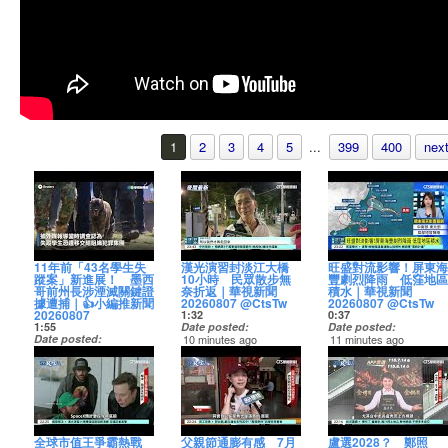
1
2
3
4
5
...
399
400
next
11年前「43名學生失
漢光演習封淡江大橋
旺盛對流影響！屏東海
蹤案」新進展！ 墨西
10小時 民眾散步無
豐劇烈降雨 低窪地區
哥前州長涉湮滅關鍵證
奈折返｜華視新聞
積水｜華視新聞
據遭捕｜👍小編推新聞
20260807 @CtsTw
20260807 @CtsTw
20260807
1:32
0:37
1:55
Date posted
Date posted
Date posted
10 minutes ago
11 minutes ago
7 minutes ago
漢光演習，國軍昨天首
受到旺盛對流影響，中
【11年前「43名學生失
度在淡江大橋實施「阻
央氣象署於昨(6)日下午
蹤案」新進展！ 墨西
絕演練」因為淡江大橋
針對高雄市與屏東縣發
哥前州長涉湮滅關鍵證
是前往台北市區的交通
布大雷雨即時訊息，屏
據遭捕】
要道，軍方評估它可能
東市海豐地區，下午下
成為敵軍進犯的潛在路
了一場短延時的強降
希望懸案快解還家屬一
徑，因此封橋10小時，
雨，低窪地區因此積
個真相😧〈#停不下來
在橋上架設鋼刺蝟、鐵
水。
全球市值王爭霸熱戰
父親節通膨有感 7月
盧選2028？ 鄭照
編〉
絲網阻絕設施，不過有
https://news.cts.com.tw