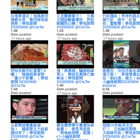
█ 訂閱華視新聞 CH52 █
花蓮及中南部有局部36
https://news.cts.com.tw
【行動裝置APP】
http://pse.is/CTS_NEWS
寫信跟市府陳情了3次，
疑似因為速度太快，失
中，屏東縣移除的數量
【YouTube】
度以上高溫發生的機
🔴華視新聞24小時LIVE
成為華視新聞CH52的會
https://cts.pse.is/CTS_APP
【全球資訊網】
最後一次得到的回復內
控撞過來！不只車輛受
居全國之冠，從今年1月
https://pse.is/CTS_YT
率，宜蘭及花蓮有機會
直播
員並獲得福利：
http://pse.is/CTS_official
容卻寫說，先前已詳述
損，人也受了傷，但肇
到7月就移除了9萬多隻
【Facebook】
出現局部焚風，中午前
https://pse.is/CTSNewsL
https://www.youtube.com/channel/UCDCJyLpbfgeVE9iZiEam-
【華視新聞網】
處理方式，若再就相同
事駕駛居然沒有下車查
綠鬣蜥，而第一名的獵
http://pse.is/CTS_FB
後紫外線偏強可達過量
白海豚逼近！強風掀浪
又見醫療暴力！ 欠萬
行糾濺血！男持利器反
Kg/join
http://pse.is/CTS_...
成為華視新聞CH52的會
事由提出陳情將不再回
看，反而是直接掉頭加
人是一對夫妻檔，光是
【Instagram】
級或以上，外出請做好
█ 訂閱華視新聞 CH52 █
捲戲水男 警消海巡急
元開診斷書遭拒 男怒
被打趴 路中「釘孤
員並獲...
覆，讓民眾傻眼，對此
速逃離現場，事後才辯
上半年度捕抓的數量，
http://pse.is/CTS_INS
防曬並多補充水分。
【YouTube】
搜救｜華視新聞
毆醫院公關｜華視新聞
枝」驚動警｜華視新聞
承辦的捷運公司沒有正
稱太緊張。
已經讓他們領到價值近
【Threads】
https://news.cts.com.tw/cts/weather/202608/20260806
https://pse.is/CTS_YT
20260806 @CtsTw
20260806 @CtsTw
20260806 @CtsTw
面回應，只表示已經請
https://news.cts.com.tw/cts/general/202608/20260806
百萬元的超商禮券，不
https://pse.is/ctsnewsthreads
🔴華視新聞24小時LIVE
【Facebook】
1:48
1:23
1:29
派出所通知車主移車，
🔴華視新聞24小時LIVE
過，他們每天工作約20
【LINE官方帳號】
直播
http://pse.is/CTS_FB
Date posted
Date posted
Date posted
未來將研議收費提升使
直播
個小時，而且幾乎全年
http://pse.is/CTS_Line
https://pse.is/CTSNewsLive
【Instagram】
17 hours ago
17 hours ago
17 hours ago
用效率。
https://pse.is/CTSNewsLive
無休，捕抓時不但得忍
【行動裝置APP】
http://pse.is/CTS_INS
受到白海豚颱風的外圍
又發生醫療暴力事件！
台中市中清路今(6)日上
https://news.cts.com.tw/cts/general/202608/202608063064373.html
受蚊蟲叮咬，還要注意
https://cts.pse.is/CTS_APP
█ 訂閱華視新聞 CH52 █
【Threads】
環流影響，北海岸已經
被打的還是醫院公關。
午發生一起行車糾紛，
🔴華視新聞24小時LIVE
█ 訂閱華視新聞 CH52 █
蛇類出沒以及蜂窩，可
【YouTube】
https://pse.is/ctsnewsth
颳起九級風，基隆大武
一名賴姓男子日前到新
35歲男子與68歲男子雙
直播
【YouTube】
以說相當不輕鬆！
【華視新聞網】
https://pse.is/CTS_YT
【LINE官方帳號】
崙海邊，甚至出現將2到
店耕莘醫院進行門診手
方因為超車問題起了衝
https://pse.is/CTSNewsLive
https://pse.is/CTS_YT
https://news.cts.com.tw
http://pse.is/CTS_NEWS
【Facebook】
http://pse.is/CTS_Line
3米高的浪！29歲的吳姓
術，說家屬會付錢，隔
突，68歲男子趁著停等
【Facebook】
🔴華視新聞24小時LIVE
【全球資訊網】
http://pse.is/CTS_FB<...
【行動裝置APP】
男子，和朋友去沙灘游
天要來開立診斷證明，
紅燈時，先持利器上前
█ 訂閱華視新聞 CH52 █
http://pse.is/CTS_FB
直播
http://pse.is/CTS_official
https://cts.pse.is/CTS_
泳，因為本身是救生員
醫院公關請他先把欠款
理論，過程中割傷了對
【YouTube】
【Instagram】
https://pse.is/CTSNewsL
游比較遠，但經過半小
繳清，男子一怒之下動
方，35歲男子也下車反
https://pse.is/CTS_YT
http://pse.is/CTS_INS
明知含蘇丹紅還賣7.6
俄「黑寡婦」騙婚前線
蔣萬安、沈伯洋簽名通
成為華視新聞CH52的會
時，朋友遲遲不見他的
手毆人。被打的公關頭
擊，在快車道上徒手狂
【Facebook】
【Threads】
█ 訂閱華視新聞 CH52 █
噸！ 辣椒粉業者辯
軍人 爽領百萬陣亡撫
通不留！ 東發號遭出
員�...
蹤影，懷疑被浪捲走，
部及手部擦挫傷，將提
打對方把他打趴在地，
http://pse.is/CTS_FB
https://pse.is/ctsnewsthreads
【YouTube】
「量少不影響」｜華視
卹金｜華視新聞
征「刷白漆」滅火｜👍
趕緊報警。空勤、消防
出告訴，賴姓男子也被
完全不顧當時車來車往
【Instagram】
【LINE官方帳號】
https://pse.is/CTS_YT
新聞 20260806
20260806 @CtsTw
小編推新聞20260806
和海巡獲報，展開海陸
依現行犯逮捕。
相當危險，還好警方獲
http://pse.is/CTS_INS
http://pse.is/CTS_Line
【Facebook】
@CtsTw
#shorts
1:40
空搜索，救生艇下海，
https://news.cts.com.tw/cts/general/202608/20260806
報後趕快到場將兩人送
【Threads】
【行動裝置APP】
http://pse.is/CTS_FB
1:44
Date posted
0:32
還一度因為浪大翻船。
🔴華視新聞24小時LIVE
醫，訊後將兩人都依傷
https://pse.is/ctsnewsthreads
https://cts.pse.is/CTS_APP
【Instagram】
Date posted
17 hours ago
Date posted
https://news.cts.com.tw/cts/general/202608/202608063064350.html
直播
害罪送辦。
【LINE官方帳號】
http://pse.is/CTS_INS
17 hours ago
電影裡的黑寡婦，是深
17 hours ago
🔴華視新聞24小時LIVE
https://pse.is/CTSNewsLive
https://news.cts.com.tw
http://pse.is/CTS_Line
【華視新聞網】
【Threads】
雲林縣長谷農產公司販
入敵陣的頂尖特務；不
【蔣萬安、沈伯洋簽名
直播
🔴華視新聞24小時LIVE
【行動裝置APP】
http://pse.is/CTS_NEWS
https://pse.is/ctsnewsth
售的「三英朝天椒辣椒
過俄羅斯如今卻出現另
通通不留！ 東發號遭
https://pse.is/CTSNewsLive
█ 訂閱華視新聞 CH52 █
直播
https://cts.pse.is/CTS_APP
【全球資訊網】
【LINE官方帳號】
粉」，在2024年被抽驗
一種黑寡婦，被指鎖定
出征「刷白漆」滅火】
【YouTube】
https://pse.is/CTSNewsL
http://pse.is/CTS_official
http://pse.is/CTS_Line
出含有蘇丹紅成分，公
準備奔赴前線的軍人，
█ 訂閱華視新聞 CH52 █
https://pse.is/CTS_YT
【華視新聞網】
【行動裝置APP】
司的林姓負責人，早就
透過婚姻取得配偶身
其實店家做什麼選擇，
【YouTube】
【Facebook】
█ 訂閱華視新聞 CH52 █
http://pse.is/CTS_NEWS
成為華視新聞CH52的會
https://cts.pse.is/CTS_AP
知道產品有蘇丹紅，會
分，再申領丈夫陣亡後
跟我們今天要吃什麼午
https://pse.is/CTS_YT
http://pse.is/CTS_FB
【YouTube】
【全球資訊網】
員並獲得福利：
危害人體健康，還是將
的高額撫恤金。
餐，都是大家的自由😧
【Facebook】
【Instagram】
https://pse.is/CTS_YT
台新戰神重量級補
憂免費營養午餐增加廚
相隔10年敲再見安
http://pse....
https://www.youtube.com/channel/UC...
辣椒粉包裝出貨，賣給
https://news.cts.com.tw/cts/international/202608/202
〈#停不下來編〉
http://pse.is/CTS_FB
http://pse.is/CTS_INS
【Facebook】
強！ 國家隊主力林庭
餘量！ 教育局長提
打！ 王柏融笑開懷.
下游廠商和消費者，共
🔴華視新聞24小時LIVE
【Instagram】
【Threads】
http://pse.is/CTS_FB
謙回來了｜華視新聞
「剩食給弱勢」惹議｜
大跳嗆司曲｜華視新聞
7663.2公斤，被台南衛
直播
台北饒河夜市麵線、油
http://pse.is/CTS_INS
https://pse.is/ctsnewsthreads
【Instagram】
20260806 @CtsTw
👉小編推新聞
20260806 @CtsTw
生局抽驗才發現問題，
https://pse.is/CTSNewsLive
飯名店「東發號」，近
【Threads】
【LINE官方帳號】
http://pse.is/CTS_INS
0:47
1:37