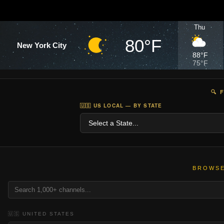
Thu
80°F
New York City
88°F
75°F
🔍 
🇺🇸 US LOCAL — BY STATE
BROWSE
🇺🇸 UNITED STATES