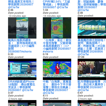
輝達.蘋果互有領先｜
CPI年增2.54%「又破
新：耶誕揭曉 廖偉
民眾不知道要封橋，在
🔴華視新聞24小時LIVE
華視新聞 20260807
警戒線」｜華視新聞
翔：值得被檢驗｜華視
#失蹤 #懸案 #墨西哥
橋上散步到一半被迫折
直播
@CtsTw
20260807 @CtsTw
新聞 20260807
返。
https://pse.is/CTSNewsL
@CtsTw
2:36
1:34
🟡一鍵訂閱華視新聞
https://news.cts.com.tw/cts/general/202608/20260807
Date posted
Date posted
2:38
YOUTUBE頻道
🔴華視新聞24小時LIVE
█ 訂閱華視新聞 CH52 █
13 minutes ago
14 minutes ago
Date posted
https://pse.is/CTS_YT
直播
【YouTube】
近期財經科技界的一大
明(8)日就是父親節了，
15 minutes ago
🔴華視新聞24小時LIVE
https://pse.is/CTSNewsLive
https://pse.is/CTS_YT
話題，就是輝達跟蘋果
許多麵包店都推出應景
台中市長盧秀燕屢次被
直播
【Facebook】
的市值龍頭之爭蘋果睽
蛋糕，但居高不下的物
國民黨內點名，是2028
https://pse.is/CTSNewsLive
█ 訂閱華視新聞 CH52 █
http://pse.is/CTS_FB
違一年多，在7月底重新
價，對業者和民眾來說
總統熱門人選，台中市
【YouTube】
【Instagram】
奪回全球市值第一企業
都很有感！主計總處昨
副市長鄭照新也罕見把
-
https://pse.is/CTS_YT
http://pse.is/CTS_INS
的寶座，正當大家，開
(6)日公布7月消費者物價
話說明，他直言，等到
🔔加Line收快訊
【Facebook】
【Threads】
始覺得，像蘋果這樣不
指數，年增率達到
耶誕節噹噹噹的時候，
http://pse.is/CTS_Line
http://pse.is/CTS_FB
https://pse.is/ctsnewsth
砸大錢投資AI算力也蠻可
2.54%，已經連續三個月
大家就會知道答案。盧
📱用APP滑新聞
【Instagram】
【LINE官方帳號】
颱風白海豚持續進
「白海豚」逼近！最快
暴風圈恐掃北部陸地！
行的，沒想到，不到一
突破2%通膨警戒線。其
秀燕的子弟兵、立委廖
https://cts.pse.is/CTS_APP
http://pse.is/CTS_INS
http://pse.is/CTS_Line
逼！ 富岡漁港掀起長
今發布海警 父親節週
被問「颱風假嗎？」
個禮拜，輝達又再度超
中外食費年增率再次超
偉翔也說，盧秀燕治理
【Threads】
【行動裝置APP】
浪越堤防｜👉小編推
末風雨最劇烈！｜👉
蔣：料敵從寬｜#52政
越蘋果，而且穩定領
過3%，顯示國人外出用
台中的經驗，值得全民
⚡最TOP新聞看【華視新
https://pse.is/ctsnewsthreads
https://cts.pse.is/CTS_
新聞
小編推新聞 20260807
經點｜主播：莊惠琪｜
先，最新輝達陣營又多
餐的壓力依然很大，而
檢驗是否可以承擔責
聞YT】👉
【LINE官方帳號】
20260807#shorts
#shorts
華視新聞 20260806
了堅定盟友就是SpaceX
且受到先前的豪雨跟颱
任，並帶領國家前進，
https://pse.is/CTS_YT
http://pse.is/CTS_Line
【華視新聞網】
@CtsTw
0:33
0:19
執行長馬斯克，他說
風影響，蔬菜漲幅高達
只是媒體人黃暐瀚分
⚡最HOT新聞滑【華視新
【行動裝置APP】
http://pse.is/CTS_NEWS
Date posted
Date posted
37:09
SpaceX龐大的AI晶片大
9.31%，食物類整體漲了
析，台北市長蔣萬安近
聞FB】👉
https://cts.pse.is/CTS_APP
【全球資訊網】
26 minutes ago
44 minutes ago
Date posted
餅，全部都要給輝達。
1.04%，民眾荷包明顯縮
期號召上凱道等動作，
http://pse.is/CTS_FB
http://pse.is/CTS_official
請大家不要觀浪！〈#惟
剛好卡在父親節週末…
51 minutes ago
而蘋果和輝達的市值之
水。
似乎已成為藍營新共
⚡最NEW新聞滑【華視新
【華視新聞網】
編〉
聚餐計畫真的被這個颱
白海豚颱風來襲，根據
爭，更可以說是AI的路線
https://news.cts.com.tw/cts/general/202608/20260806
主。
聞IG】👉
http://pse.is/CTS_NEWS
成為華視新聞CH52的會
風打亂了！〈#西編〉
氣象署預報，北部地區
之爭為何會如此說來看
🔴華視新聞24小時LIVE
https://news.cts.com.tw
http://pse.is/CTS_INS
【全球資訊網】
員並獲得福利：
#白海豚 #颱風 #富岡漁
受暴風圈侵襲機率增
我們進一步的分析報
直播
🔴華視新聞24小時LIVE
http://pse.is/CTS_official
https://www.youtube.c
港
中度颱風「白海豚」持
加。截至今(6)日下午4
導。
https://pse.is/CTSNewsLive
直播
華視新聞網｜
Kg/join
續逼近！中央氣象署今
點，連江縣60%，北北
https://news.cts.com.tw/cts/money/202608/202608063064521.html
https://pse.is/CTSNewsL
http://pse.is/CTS_NEWS
成為華視新聞CH52的會
-
（7）日清晨 2 時觀測，
基45%到50%。雙北地
🔴華視新聞24小時LIVE
█ 訂閱華視新聞 CH52 █
DRAM缺貨成iPhone
中颱「白海豚」逐漸逼
駁斥彈藥短缺報導 川
全球資訊網｜
員並獲得福利：
#華視新聞 #CH52
白海豚中心位於臺北東
區不少活動提前喊卡或
直播
【YouTube】
█ 訂閱華視新聞 CH52 █
18瓶頸! 傳台積電也
近！ 最快今下半天發
普：美仍有大量庫存｜
http://pse.is/CTS_official
https://www.yo...
🔴華視新聞24小時LIVE
北東方約 910 公里海面
延期。像是模型玩具
https://pse.is/CTSNewsLive
https://pse.is/CTS_YT
【YouTube】
受波及｜華視新聞
海警｜華視生活氣象｜
華視新聞 20260807
直播
上，以每小時 18 轉 12
展，今(6)日可能是最後
【Facebook】
https://pse.is/CTS_YT
20260807 @CtsTw
華視新聞 20260807
@CtsTw
#華視新聞 #小編推新聞
https://pse.is/CTSNewsLive
公里速度向西推進，預
營業日，不少民眾搶拍
█ 訂閱華視新聞 CH52 █
http://pse.is/CTS_FB
【Facebook】
@CtsTw
3:37
0:47
測 8 日至 9 日將是最接
五公尺巨型鋼彈，淡水
【YouTube】
【Instagram】
http://pse.is/CTS_FB
Date posted
4:11
Date posted
█ 訂閱華視新聞 CH52 █
近臺灣的時刻；受颱風
漁人碼頭煙火秀確定延
https://pse.is/CTS_YT
http://pse.is/CTS_INS
【Instagram】
2 hours ago
Date posted
2 hours ago
【YouTube】
及其外圍環流影響，各
期，金山中角灣衝浪基
【Facebook】
【Threads】
http://pse.is/CTS_INS
8月7日的《傲見趨
2 hours ago
媒體報導美國武器庫存
https://pse.is/CTS_YT
地天氣極不穩定，其中
地部分活動停辦。至於
http://pse.is/CTS_FB
https://pse.is/ctsnewsthreads
【Threads】
勢》，主播黃傲天帶您
今(7)日颱風外圍雲系接
日益減少，總統「川
【Facebook】
北部地區及中部山區雨
會不會放颱風假，台北