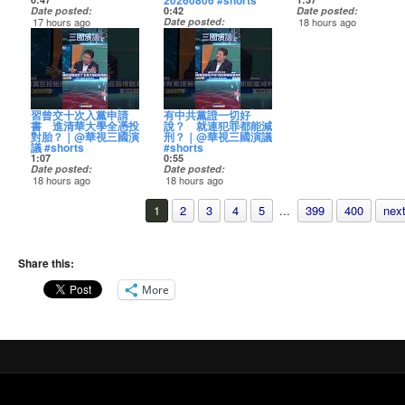
20260806 #shorts
法官判林姓負責人6個月
日因邀請民進黨台北市
https://pse.is/ctsnewsthreads
http://pse.is/CTS_Line
【Threads】
Date posted
0:42
Date posted
有徒刑，併科罰金30萬
█ 訂閱華視新聞 CH52 █
長參選人沈伯洋，在店
【LINE官方帳號】
【行動裝置APP】
https://pse.is/ctsnewsth
17 hours ago
Date posted
18 hours ago
元，他還有向法院申請
【YouTube】
裡牆上簽名，並曝光台
http://pse.is/CTS_Line
https://cts.pse.is/CTS_APP
【LINE官方帳號】
再來關心籃球消息。台
18 hours ago
關心中華職棒消息！台
緩刑，但因為他開庭時
https://pse.is/CTS_YT
北市長蔣萬安壓在價目
【行動裝置APP】
http://pse.is/CTS_Line
灣職籃TPBL新賽季即將
哇喔😮〈#住海編〉
鋼雄鷹，昨日跟樂天桃
曾提到，檢出的蘇丹紅
【Facebook】
表下的簽名，遭部分民
https://cts.pse.is/CTS_APP
【華視新聞網】
【行動裝置APP】
開打，台北台新戰神今
猿的戰況相當膠著，一
量非常小，吃了對身體
http://pse.is/CTS_FB
眾前往Google地圖狂刷
http://pse.is/CTS_NEWS
https://cts.pse.is/CTS_
日迎接重量級的補強！
#營養午餐 #廚餘 #弱勢
路激戰到延長賽，不過
不會有影響，法官認為
【Instagram】
一星負評，引發雙方陣
【華視新聞網】
【全球資訊網】
國家隊的主力後衛林庭
團體 #食物銀行
在10局下，大王王柏
他輕忽食安，因此不能
http://pse.is/CTS_INS
營支持者議論，也令店
http://pse.is/CTS_NEWS
http://pse.is/CTS_official
【華視新聞網】
謙，過去都在中國職籃
融，跳出來當英雄，敲
緩刑。
【Threads】
家為此飽受困擾，無奈
【全球資訊網】
http://pse.is/CTS_NEWS
CBA征戰，但是今年賽
－
出再見安打，率領台鋼
https://news.cts.com.tw/cts/general/202608/202608063064321.html
https://pse.is/ctsnewsthreads
在兩人的簽名上刷上白
http://pse.is/CTS_offici...
成為華視新聞CH52的會
【全球資訊網】
季，他選擇回到台灣，
以7比6險勝！這其實是
🔴華視新聞24小時LIVE
【LINE官方帳號】
色油漆，希望能繼續好
習曾交十次入黨申請
有中共黨證一切好
員並獲得福利：
http://pse.is/...
披上台新戰神的戰袍！
🔴華視新聞24小時LIVE
王柏融，相隔10年再度
直播
http://pse.is/CTS_Line
好做生意，避免影響其
書 進清華大學全憑投
說？ 就連犯罪都能減
https://news.cts.com.tw/cts/sports/202608/202608063064318.html
直播
敲出再見安打，他在賽
https://pse.is/CTSNewsLive
【行動裝置APP】
他顧客用餐權益。
對胎？｜@華視三國演
刑？｜@華視三國演議
🔴華視新聞24小時LIVE
https://pse.is/CTSNewsLive
後也非常開心，不但被
https://cts.pse.is/CTS_APP
議 #shorts
#shorts
直播
選為單場MVP，還跟著
█ 訂閱華視新聞 CH52 █
#饒河 #沈伯洋 #蔣萬安
1:07
0:55
https://pse.is/CTSNewsLive
█ 訂閱華視新聞 CH52 █
啦啦隊，一起大跳嗆司
【YouTube】
【華視新聞網】
Date posted
Date posted
【YouTube】
曲。
https://pse.is/CTS_YT
http://pse.is/CTS_NEWS
更多相關新聞嚨底家👇
18 hours ago
18 hours ago
█ 訂閱華視新聞 CH52 █
https://pse.is/CTS_YT
https://news.cts.com.tw
【Facebook】
【全球資訊網】
東發號「遮住簽名」慘
💬對本集討論的議題有
💬對本集討論的議題有
【YouTube】
【Facebook】
🔴華視新聞24小時LIVE
http://pse.is/CTS_FB
http://pse.is/CTS_official
遭出征 蔣萬安發聲
什麼看法？快來留言區
什麼看法？快來留言區
https://pse.is/CTS_YT
http://pse.is/CTS_FB
直播
1
2
3
4
5
...
399
400
next
【Instagram】
了：不管麵線還是油飯
和我們一起討論！
和我們一起討論！
【Facebook】
【Instagram】
https://pse.is/CTSNewsL
http://pse.is/CTS_INS
成為華視新聞CH52的會
都愛
http://pse.is/CTS_FB
http://pse.is/CTS_INS
【Threads】
員並獲得福利：
https://news.cts.com.tw
完整精彩訪談請鎖定 @
完整精彩訪談請鎖定 @
【Instagram】
【LINE@】
█ 訂閱華視新聞 CH52 █
https://pse.is/ctsnewsthreads
https://www.youtube.com/channel/UCDCJyLpbfgeVE9i
華視三國演議！
華視三國演議！
http://pse.is/CTS_INS
http://pse.is/CTS_Line
【YouTube】
【LINE官方帳號】
Kg/join
東發號慘遭出征「沈、
https://youtu.be/WFo5xS5caSo
https://youtu.be/WFo5xS5caSo
【Threads】
【行動APP】
https://pse.is/CTS_YT
Share this:
http://pse.is/CTS_Line
蔣簽名全塗掉」 �...
https://pse.is/ctsnewsthreads
https://cts.pse.is/CTS_APP
【Facebook】
【行...
#華視新聞 #CH52
以上言論不代表本台立
以上言論不代表本台立
【LINE官方帳號】
http://pse.is/CTS_FB
場
場
More
http://pse.is/CTS_Line
【華視新聞網】
【Instagram】
#改革開放 #太子黨 #深
#改革開放 #太子黨 #深
【行動裝置APP】
http://pse.is/CTS_NEWS
http://pse.is/CTS_INS
層政府 #國進民退
層政府 #國進民退
https://cts.pse.is/CTS_APP
【全球資訊網】
【Threads】
http://pse.is/CTS_official
https://pse.is/ctsnewsth
電視播出時間
電視播出時間
【華視新聞網】
【LINE官方帳號】
📺華視主頻12頻道
📺華視主頻12頻道
http://pse.is/CTS_NEWS
#華視新聞 #CH52
http://pse.is/CTS_Line
首播 週一、週二 06:00
首播 週一、週二 06:00
【全球資訊網】
【行動裝置APP】
http://pse.is/CTS_official
https://cts.pse.is/CTS_
📡華視新聞資訊台52頻
📡華視新聞資訊台52頻
道
道
成為華視新聞CH52的會
【華視新聞網】
首播 週六、週日15:00
首播 週六、週日15:00
員並獲得福利：
http://pse.is/CTS_NEWS