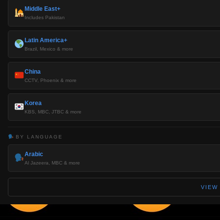
Middle East+
Includes Pakistan
Latin America+
Brazil, Mexico & more
China
CCTV, Phoenix & more
Korea
KBS, MBC, JTBC & more
BY LANGUAGE
Arabic
Al Jazeera, MBC & more
VIEW