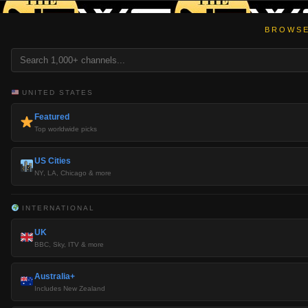
BROWSE
UNITED STATES
Featured
Top worldwide picks
US Cities
NY, LA, Chicago & more
INTERNATIONAL
UK
BBC, Sky, ITV & more
Australia+
Includes New Zealand