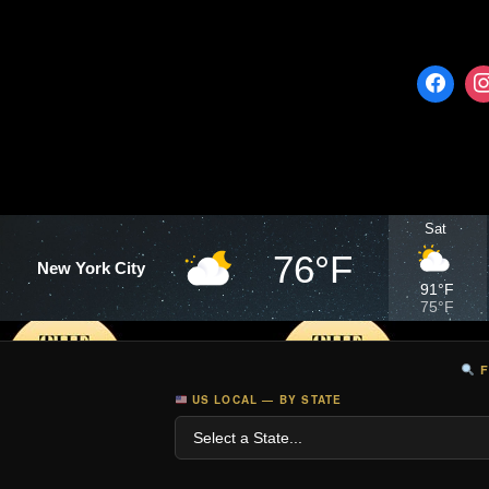
#Luisfernandocamacho,
#Luisfernandocamacho,
#noticiasbolivianas,
#noticiasbolivianas,
#Oruro, #SantaCruz,
#Oruro, #SantaCruz,
#noticieroboliviano,
#noticieroboliviano,
#noticierobolivianoonline,
#noticierobolivianoonline,
#boliviaonline,
#boliviaonline,
#bolivianews,
#bolivianews,
#futbolboliviano,
#futbolboliviano,
#deportesdeb...
#deportesdeb...
Sat
76°F
New York City
91°F
75°F
F
US LOCAL — BY STATE