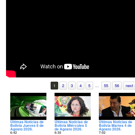
1
2
3
4
5
...
55
56
next 
Últimas Noticias de
Últimas Noticias de
Últimas Noticias de
Bolivia Jueves 6 de
Bolivia Miércoles 5
Bolivia Martes 4 de
Agosto 2026.
de Agosto 2026.
Agosto 2026.
6:42
6:35
7:02